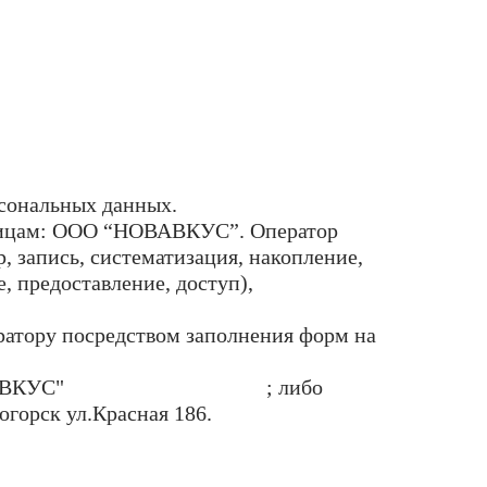
рсональных данных.
 лицам: ООО “НОВАВКУС”. Оператор
 запись, систематизация, накопление,
, предоставление, доступ),
ратору посредством заполнения форм на
ВАВКУС"
zakaz@novavkus.com
; либо
горск ул.Красная 186.