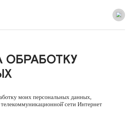
+7 (977) 108-79-98
редложения
zakaz@novavkus.com
А ОБРАБОТКУ
ЫХ
аботку моих персональных данных,
в телекоммуникационной̆ сети Интернет